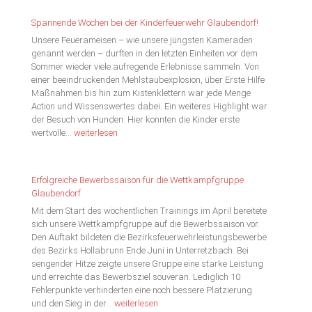
bei
bestem
Spannende Wochen bei der Kinderfeuerwehr Glaubendorf!
Wetter
Unsere Feuerameisen – wie unsere jüngsten Kameraden
in
genannt werden – durften in den letzten Einheiten vor dem
Glaubendorf
Sommer wieder viele aufregende Erlebnisse sammeln. Von
einer beeindruckenden Mehlstaubexplosion, über Erste Hilfe
Maßnahmen bis hin zum Kistenklettern war jede Menge
Action und Wissenswertes dabei. Ein weiteres Highlight war
der Besuch von Hunden: Hier konnten die Kinder erste
Spannende
wertvolle…
weiterlesen
Wochen
bei
der
Erfolgreiche Bewerbssaison für die Wettkampfgruppe
Kinderfeuerwehr
Glaubendorf
Glaubendorf!
Mit dem Start des wöchentlichen Trainings im April bereitete
sich unsere Wettkampfgruppe auf die Bewerbssaison vor.
Den Auftakt bildeten die Bezirksfeuerwehrleistungsbewerbe
des Bezirks Hollabrunn Ende Juni in Unterretzbach. Bei
sengender Hitze zeigte unsere Gruppe eine starke Leistung
und erreichte das Bewerbsziel souverän. Lediglich 10
Fehlerpunkte verhinderten eine noch bessere Platzierung
Erfolgreiche
und den Sieg in der…
weiterlesen