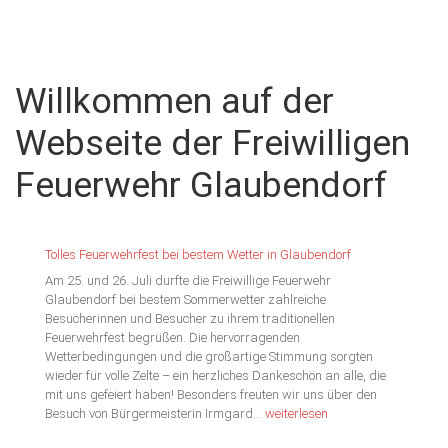
Menu
FF
Feuerwehr
Glaubendorf
Willkommen auf der
Glaubendorf
Webseite der Freiwilligen
Feuerwehr Glaubendorf
Tolles Feuerwehrfest bei bestem Wetter in Glaubendorf
Am 25. und 26. Juli durfte die Freiwillige Feuerwehr
Glaubendorf bei bestem Sommerwetter zahlreiche
Besucherinnen und Besucher zu ihrem traditionellen
Feuerwehrfest begrüßen. Die hervorragenden
Wetterbedingungen und die großartige Stimmung sorgten
wieder für volle Zelte – ein herzliches Dankeschön an alle, die
mit uns gefeiert haben! Besonders freuten wir uns über den
Tolles
Besuch von Bürgermeisterin Irmgard…
weiterlesen
Feuerwehrfest