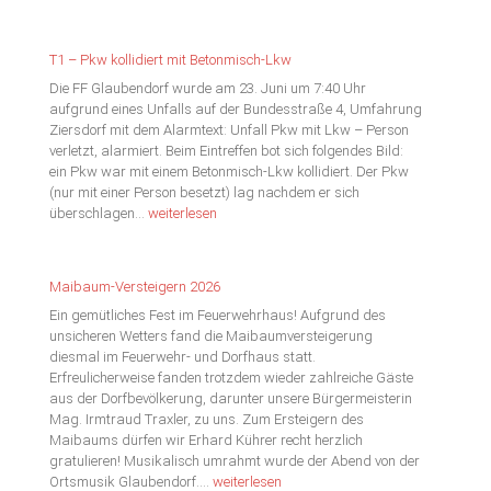
Bewerbssaison
für
die
T1 – Pkw kollidiert mit Betonmisch-Lkw
Wettkampfgruppe
Die FF Glaubendorf wurde am 23. Juni um 7:40 Uhr
Glaubendorf
aufgrund eines Unfalls auf der Bundesstraße 4, Umfahrung
Ziersdorf mit dem Alarmtext: Unfall Pkw mit Lkw – Person
verletzt, alarmiert. Beim Eintreffen bot sich folgendes Bild:
ein Pkw war mit einem Betonmisch-Lkw kollidiert. Der Pkw
(nur mit einer Person besetzt) lag nachdem er sich
T1
überschlagen…
weiterlesen
–
Pkw
kollidiert
Maibaum-Versteigern 2026
mit
Ein gemütliches Fest im Feuerwehrhaus! Aufgrund des
Betonmisch-
unsicheren Wetters fand die Maibaumversteigerung
Lkw
diesmal im Feuerwehr- und Dorfhaus statt.
Erfreulicherweise fanden trotzdem wieder zahlreiche Gäste
aus der Dorfbevölkerung, darunter unsere Bürgermeisterin
Mag. Irmtraud Traxler, zu uns. Zum Ersteigern des
Maibaums dürfen wir Erhard Kührer recht herzlich
gratulieren! Musikalisch umrahmt wurde der Abend von der
Maibaum-
Ortsmusik Glaubendorf.…
weiterlesen