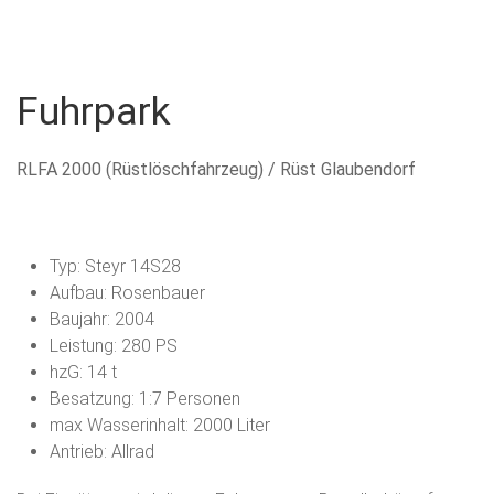
Menu
FF
Feuerwehr
Glaubendorf
Fuhrpark
Glaubendorf
RLFA 2000 (Rüstlöschfahrzeug) / Rüst Glaubendorf
Typ: Steyr 14S28
Aufbau: Rosenbauer
Baujahr: 2004
Leistung: 280 PS
hzG: 14 t
Besatzung: 1:7 Personen
max Wasserinhalt: 2000 Liter
Antrieb: Allrad