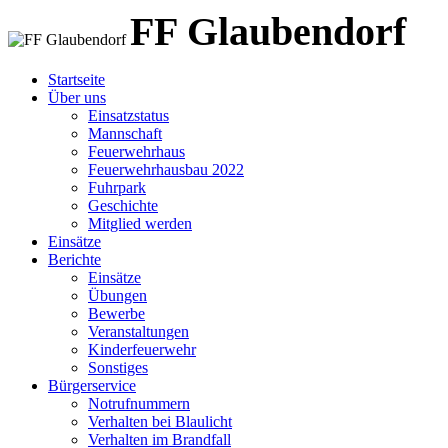
FF Glaubendorf
FF Glaubendorf
Feuerwehr Glaubendorf
Startseite
Über uns
Einsatzstatus
Mannschaft
Feuerwehrhaus
Feuerwehrhausbau 2022
Fuhrpark
Geschichte
Mitglied werden
Einsätze
Berichte
Einsätze
Übungen
Bewerbe
Veranstaltungen
Kinderfeuerwehr
Sonstiges
Bürgerservice
Notrufnummern
Verhalten bei Blaulicht
Verhalten im Brandfall