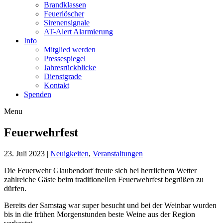
Brandklassen
Feuerlöscher
Sirenensignale
AT-Alert Alarmierung
Info
Mitglied werden
Pressespiegel
Jahresrückblicke
Dienstgrade
Kontakt
Spenden
Menu
FF Glaubendorf
Feuerwehr Glaubendorf
Feuerwehrfest
23. Juli 2023
|
Neuigkeiten
,
Veranstaltungen
Die Feuerwehr Glaubendorf freute sich bei herrlichem Wetter
zahlreiche Gäste beim traditionellen Feuerwehrfest begrüßen zu
dürfen.
Bereits der Samstag war super besucht und bei der Weinbar wurden
bis in die frühen Morgenstunden beste Weine aus der Region