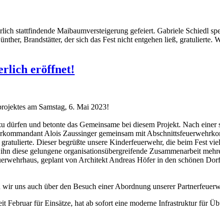
lich stattfindende Maibaumversteigerung gefeiert. Gabriele Schiedl s
her, Brandstätter, der sich das Fest nicht entgehen ließ, gratulierte. 
rlich eröffnet!
projektes am Samstag, 6. Mai 2023!
zu dürfen und betonte das Gemeinsame bei diesem Projekt. Nach einer se
wehrkommandant Alois Zaussinger gemeinsam mit Abschnittsfeuerwehr
tulierte. Dieser begrüßte unsere Kinderfeuerwehr, die beim Fest viel 
 ihn diese gelungene organisationsübergreifende Zusammenarbeit mehre
wehrhaus, geplant von Architekt Andreas Höfer in den schönen Dorfpla
ben wir uns auch über den Besuch einer Abordnung unserer Partnerfeu
t Februar für Einsätze, hat ab sofort eine moderne Infrastruktur für 