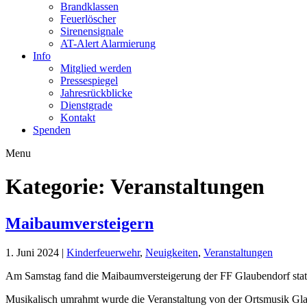
Brandklassen
Feuerlöscher
Sirenensignale
AT-Alert Alarmierung
Info
Mitglied werden
Pressespiegel
Jahresrückblicke
Dienstgrade
Kontakt
Spenden
Menu
FF Glaubendorf
Feuerwehr Glaubendorf
Kategorie:
Veranstaltungen
Maibaumversteigern
1. Juni 2024
|
Kinderfeuerwehr
,
Neuigkeiten
,
Veranstaltungen
Am Samstag fand die Maibaumversteigerung der FF Glaubendorf statt.
Musikalisch umrahmt wurde die Veranstaltung von der Ortsmusik Glaub