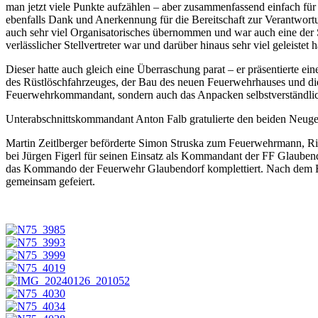
man jetzt viele Punkte aufzählen – aber zusammenfassend einfach fü
ebenfalls Dank und Anerkennung für die Bereitschaft zur Verantwortun
auch sehr viel Organisatorisches übernommen und war auch eine der Sc
verlässlicher Stellvertreter war und darüber hinaus sehr viel geleistet h
Dieser hatte auch gleich eine Überraschung parat – er präsentierte e
des Rüstlöschfahrzeuges, der Bau des neuen Feuerwehrhauses und die
Feuerwehrkommandant, sondern auch das Anpacken selbstverständlic
Unterabschnittskommandant Anton Falb gratulierte den beiden Neugew
Martin Zeitlberger beförderte Simon Struska zum Feuerwehrmann,
bei Jürgen Figerl für seinen Einsatz als Kommandant der FF Glauben
das Kommando der Feuerwehr Glaubendorf komplettiert. Nach dem E
gemeinsam gefeiert.