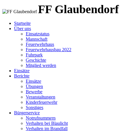
FF Glaubendorf
FF Glaubendorf
Feuerwehr Glaubendorf
Startseite
Über uns
Einsatzstatus
Mannschaft
Feuerwehrhaus
Feuerwehrhausbau 2022
Fuhrpark
Geschichte
Mitglied werden
Einsätze
Berichte
Einsätze
Übungen
Bewerbe
Veranstaltungen
Kinderfeuerwehr
Sonstiges
Bürgerservice
Notrufnummern
Verhalten bei Blaulicht
Verhalten im Brandfall