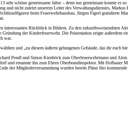
r 13 sehr schöne gemeinsame Jahre – denn nur gemeinsam konnte es so
g und nicht zuletzt unserem Leiter des Verwaltungsdienstes, Markus Ho
hlüsselfiguren beim Feuerwehrhausbau. Jürgen Figerl gratulierte Marti
at.
inen interessanten Rückblick in Bildern. Zu den zukunftsweisendsten Ak
 Gründung der Kinderfeuerwehr. Die Präsentation zeigte außerdem eindr
h war.
ählten und „zu diesem äußerst gelungenen Gebäude, das ihr euch hier
 Richard Pendl und Simon Kienböck zum Oberfeuerwehrmann und Alois
dorf und ernannte ihn zum Ehren Oberbrandinspektor. Mit Hofbauer Mar
nde der Mitgliederversammlung wurden bereits Pläne fürs kommende 