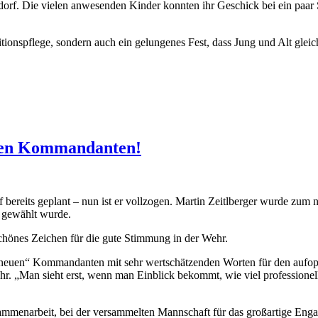
rf. Die vielen anwesenden Kinder konnten ihr Geschick bei ein paar S
ionspflege, sondern auch ein gelungenes Fest, dass Jung und Alt gleic
euen Kommandanten!
f bereits geplant – nun ist er vollzogen. Martin Zeitlberger wurde zum
 gewählt wurde.
chönes Zeichen für die gute Stimmung in der Wehr.
 „neuen“ Kommandanten mit sehr wertschätzenden Worten für den aufop
r. „Man sieht erst, wenn man Einblick bekommt, wie viel professionelle
usammenarbeit, bei der versammelten Mannschaft für das großartige En