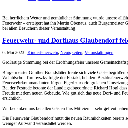
Bei herrlichem Wetter und gemütlicher Stimmung wurde unsere alljähr
Feuerwehr – ersteigert hat ihn Martin Obenaus, auch Bürgermeister Günt
bei allen Besuchern dieser Veranstaltung!
Feuerwehr- und Dorfhaus Glaubendorf feie
6. Mai 2023
|
Kinderfeuerwehr
,
Neuigkeiten
,
Veranstaltungen
Großartige Stimmung bei der Eröffnungsfeier unseres Gemeinschafts
Bürgermeister Günther Brandstätter freute sich viele Gäste begrüßen 
Weihbischof Turnovszky folgte der Festakt, bei dem Bezirksfeuer
Feuerwehrkommandanten Jürgen Figerl zur erfolgreichen Umsetzung gra
Bei der Festrede betonte der Landtagsabgeordnete Richard Hogl dass
Freude mit dem neuen Gebäude. Wie gut sich das neue Dorf- und Feuer
ersichtlich.
Wir bedanken uns bei allen Gästen fürs Mitfeiern – sehr gefreut ha
Die Feuerwehr Glaubendorf nutzt die neuen Räumlichkeiten bereits sei
weniger Aufwand veranstaltet werden.